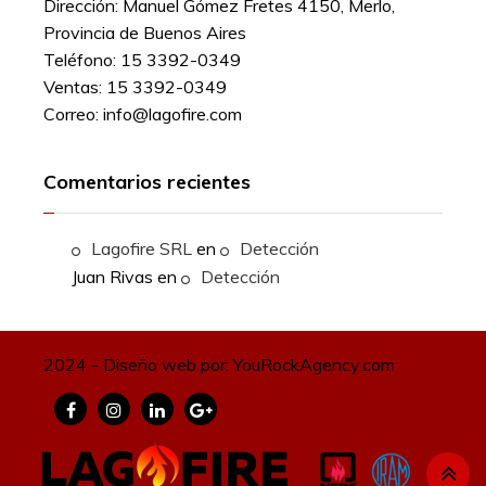
Dirección:
Manuel Gómez Fretes 4150, Merlo,
Provincia de Buenos Aires
Teléfono:
15 3392-0349
Ventas:
15 3392-0349
Correo:
info@lagofire.com
Comentarios recientes
Lagofire SRL
en
Detección
Juan Rivas
en
Detección
2024 - Diseño web por: YouRockAgency.com